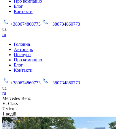
Про компанію
Блог
Контакти
+380674860773
+380734860773
ua
ru
Головна
Автопарк
Послуги
Про компанію
Блог
Контакти
+380674860773
+380734860773
ua
ru
Mercedes-Benz
V- Class
7
місць
1
водій