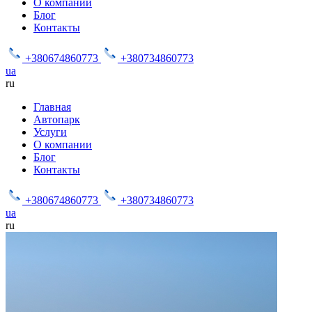
О компании
Блог
Контакты
+380674860773
+380734860773
ua
ru
Главная
Автопарк
Услуги
О компании
Блог
Контакты
+380674860773
+380734860773
ua
ru